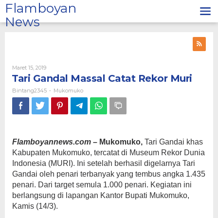
Lewati
Flamboyan
ke
News
konten
Oleh
Maret 15, 2019
Bintang2345
Tari Gandal Massal Catat Rekor Muri
Bintang2345
Mukomuko
-
Flamboyannews.com –
Mukomuko,
Tari Gandai khas
Kabupaten Mukomuko, tercatat di Museum Rekor Dunia
Indonesia (MURI). Ini setelah berhasil digelarnya Tari
Gandai oleh penari terbanyak yang tembus angka 1.435
penari. Dari target semula 1.000 penari. Kegiatan ini
berlangsung di lapangan Kantor Bupati Mukomuko,
Kamis (14/3).