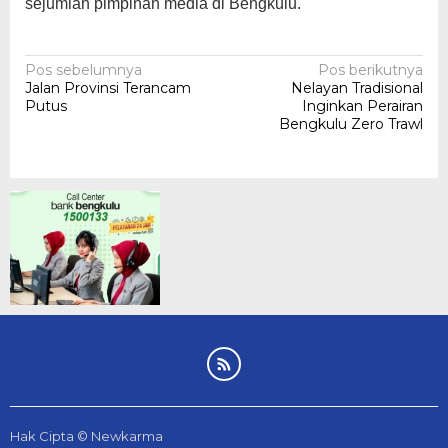
sejumlah pimpinan media di Bengkulu.
Navigasi
Pos sebelumnya
Pos berikutnya
Jalan Provinsi Terancam
Nelayan Tradisional
pos
Putus
Inginkan Perairan
Bengkulu Zero Trawl
Hak Cipta © Newkarma