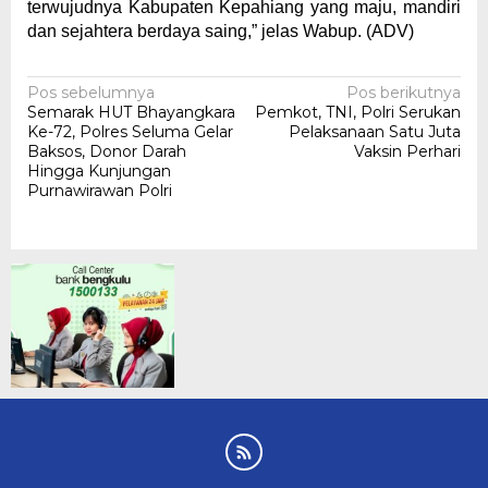
terwujudnya Kabupaten Kepahiang yang maju, mandiri
dan sejahtera berdaya saing,” jelas Wabup. (ADV)
Navigasi
Pos sebelumnya
Pos berikutnya
Semarak HUT Bhayangkara
Pemkot, TNI, Polri Serukan
pos
Ke-72, Polres Seluma Gelar
Pelaksanaan Satu Juta
Baksos, Donor Darah
Vaksin Perhari
Hingga Kunjungan
Purnawirawan Polri