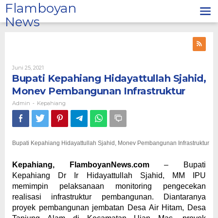
Lewati
Flamboyan
ke
News
konten
Oleh
Juni 25, 2021
Admin
Bupati Kepahiang Hidayattullah Sjahid,
Monev Pembangunan Infrastruktur
Admin
Kepahiang
-
Bupati Kepahiang Hidayattullah Sjahid, Monev Pembangunan Infrastruktur
Kepahiang, FlamboyanNews.com
– Bupati
Kepahiang Dr Ir Hidayattullah Sjahid, MM IPU
memimpin pelaksanaan monitoring pengecekan
realisasi infrastruktur pembangunan. Diantaranya
proyek pembangunan jembatan Desa Air Hitam, Desa