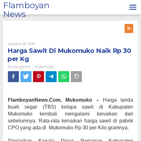
Lewati
Flamboyan
ke
News
konten
Oleh
Agustus 30, 2019
Bintang2345
Harga Sawit Di Mukomuko Naik Rp 30
per Kg
Bintang2345
Mukomuko
-
FlamboyanNews.Com, Mukomuko –
Harga tanda
buah segar (TBS) kelapa sawit di Kabupaten
Mukomuko kembali mengalami kenaikan dari
sebelumnya. Rata-rata kenaikan harga sawit di pabrik
CPO yang ada di Mukomuko Rp 30 per Kilo gramnya.
Dijelaskan Kepala Dinas Pertanian Kabupaten