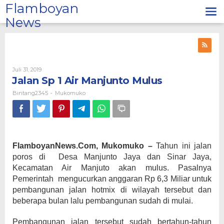
Lewati
Flamboyan
ke
News
konten
Oleh
Juli 31, 2019
Bintang2345
Jalan Sp 1 Air Manjunto Mulus
Bintang2345
Mukomuko
-
FlamboyanNews.Com, Mukomuko –
Tahun ini jalan
poros di Desa Manjunto Jaya dan Sinar Jaya,
Kecamatan Air Manjuto akan mulus. Pasalnya
Pemerintah mengucurkan anggaran Rp 6,3 Miliar untuk
pembangunan jalan hotmix di wilayah tersebut dan
beberapa bulan lalu pembangunan sudah di mulai.
Pembangunan jalan tersebut sudah bertahun-tahun