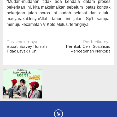
“Mudah-mudahan tidak ada kendala dalam proses
pekerjaan ini, kita maksimalkan sebelum batas kontrak
pekerjaan jalan poros ini sudah selesai dan dilalui
masyarakat.InsyaAllah tahun ini jalan Sp1 sampai
menuju kecamatan V Koto Mulus,”terangnya.
Navigasi
Pos sebelumnya
Pos berikutnya
Bupati Survey Rumah
Pemkab Gelar Sosialisasi
pos
Tidak Layak Huni
Pencegahan Narkoba