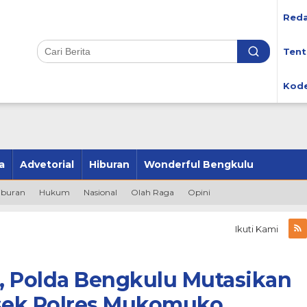
Reda
Tent
Kode
a
Advetorial
Hiburan
Wonderful Bengkulu
iburan
Hukum
Nasional
Olah Raga
Opini
Ikuti Kami
, Polda Bengkulu Mutasikan
lsek Polres Mukomuko