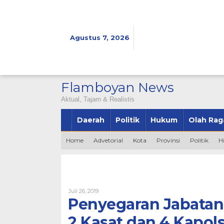
Lewati
ke
konten
Agustus 7, 2026
Flamboyan News
Aktual, Tajam & Realistis
Daerah
Politik
Hukum
Olah Rag
Home
Advetorial
Kota
Provinsi
Politik
H
Oleh
Juli 26, 2019
Bintang2345
Penyegaran Jabatan
2 Kasat dan 4 Kapo