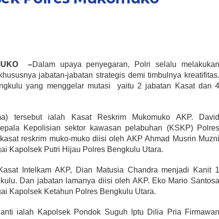
OMUKO –
Dalam upaya penyegaran, Polri selalu melakuka
khususnya jabatan-jabatan strategis demi timbulnya kreatifitas
engkulu yang menggelar mutasi yaitu 2 jabatan Kasat dan 
a) tersebut ialah Kasat Reskrim Mukomuko AKP. Davi
epala Kepolisian sektor kawasan pelabuhan (KSKP) Polre
 kasat reskrim muko-muko diisi oleh AKP Ahmad Musrin Muzn
i Kapolsek Putri Hijau Polres Bengkulu Utara.
u Kasat Intelkam AKP, Dian Matusia Chandra menjadi Kanit 
gkulu. Dan jabatan lamanya diisi oleh AKP. Eko Mario Santos
i Kapolsek Ketahun Polres Bengkulu Utara.
ganti ialah Kapolsek Pondok Suguh Iptu Dilia Pria Firmawa