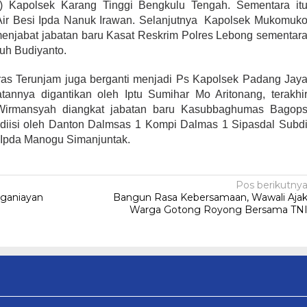
) Kapolsek Karang Tinggi Bengkulu Tengah. Sementara it
 Air Besi Ipda Nanuk Irawan. Selanjutnya Kapolsek Mukomuk
 menjabat jabatan baru Kasat Reskrim Polres Lebong sementar
guh Budiyanto.
eras Terunjam juga berganti menjadi Ps Kapolsek Padang Jay
tannya digantikan oleh Iptu Sumihar Mo Aritonang, terakhi
 Wirmansyah diangkat jabatan baru Kasubbaghumas Bagop
diisi oleh Danton Dalmsas 1 Kompi Dalmas 1 Sipasdal Subd
Ipda Manogu Simanjuntak.
Pos berikutny
ganiayan
Bangun Rasa Kebersamaan, Wawali Aja
Warga Gotong Royong Bersama TN