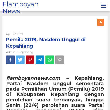
Lewati
Flamboyan
ke
News
konten
Oleh
April 23, 2019
Admin
Pemilu 2019, Nasdem Unggul di
Kepahiang
Admin
Kepahiang
-
flamboyannews.com –
Kepahiang,
Partai Nasdem unggul sementara
pada Pemilihan Umum (Pemilu) 2019
di Kabupaten Kepahiang dengan
perolehan suara terbanyak, hingga
Senin (22/4) perolehan suara Partai